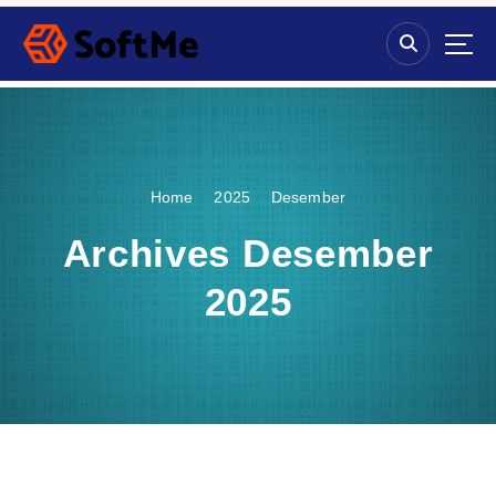
S
k
i
p
t
o
c
o
Home
2025
Desember
n
t
Archives Desember
e
n
2025
t