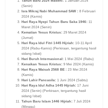
Tahun Baru 2024 Masehi:
1 Januari 2024
(Senin)
Isra Mikraj Nabi Muhammad SAW :
8 Februari
2024 (Kamis)
Hari Raya Nyepi Tahun Baru Saka 1946:
11
Maret 2024 (Senin)
Kematian Yesus Kristus:
29 Maret 2024
(Jumat)
Hari Raya Idul Fitri 1445 Hijriah:
10-11 April
2024 (Rabu-Kamis) (Perkiraan, tergantung hasil
sidang Isbat)
Hari Buruh Internasional:
1 Mei 2024 (Rabu)
Kenaikan Yesus Kristus:
9 Mei 2024 (Kamis)
Hari Raya Waisak 2568 BE :
23 Mei 2024
(Kamis)
Hari Lahir Pancasila:
1 Juni 2024 (Sabtu)
Hari Raya Idul Adha 1445 Hijriah:
17 Juni
2024 (Senin) (Perkiraan, tergantung hasil
sidang Isbat)
Tahun Baru Islam 1446 Hijriah:
7 Juli 2024
(Minggu)