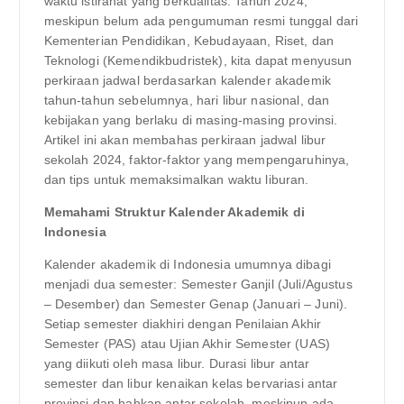
waktu istirahat yang berkualitas. Tahun 2024,
meskipun belum ada pengumuman resmi tunggal dari
Kementerian Pendidikan, Kebudayaan, Riset, dan
Teknologi (Kemendikbudristek), kita dapat menyusun
perkiraan jadwal berdasarkan kalender akademik
tahun-tahun sebelumnya, hari libur nasional, dan
kebijakan yang berlaku di masing-masing provinsi.
Artikel ini akan membahas perkiraan jadwal libur
sekolah 2024, faktor-faktor yang mempengaruhinya,
dan tips untuk memaksimalkan waktu liburan.
Memahami Struktur Kalender Akademik di
Indonesia
Kalender akademik di Indonesia umumnya dibagi
menjadi dua semester: Semester Ganjil (Juli/Agustus
– Desember) dan Semester Genap (Januari – Juni).
Setiap semester diakhiri dengan Penilaian Akhir
Semester (PAS) atau Ujian Akhir Semester (UAS)
yang diikuti oleh masa libur. Durasi libur antar
semester dan libur kenaikan kelas bervariasi antar
provinsi dan bahkan antar sekolah, meskipun ada