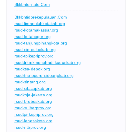
Bkkbnternate.com
Bkkbntidorekepulauan.com
rsud-limapuluhkotakab.org
rsud-kotamakassar.org
rsud-kotabogor.org
rsud-tanjungpinangkota.org
rsud-simeuluekab.org
rsud-tpikepriprov.org
rsuddrloekmonohadi-kuduskab.org
rsudksa-depok.org
rsudrtnotopuro-sidoarjokab.org
rsud-sintang.org
rsud-cilacapkab.org
rsudkoja-jakarta.org
rsud-brebeskab.org
rsud-sulbarprov.org
rsudtpi-kepriprov.org
rsud-langsakota.org
rsud-ntbprov.org