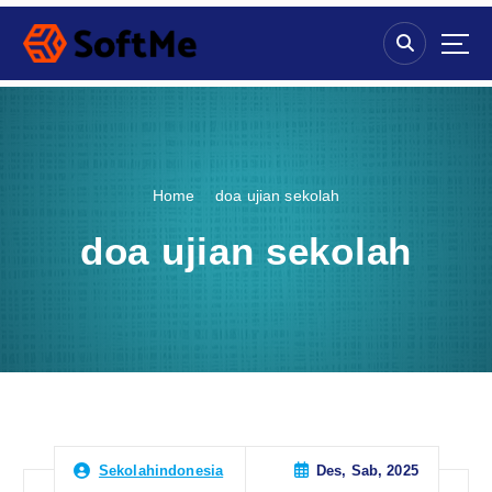
S
k
i
p
t
o
c
o
Home
doa ujian sekolah
n
t
doa ujian sekolah
e
n
t
Des, Sab, 2025
Sekolahindonesia