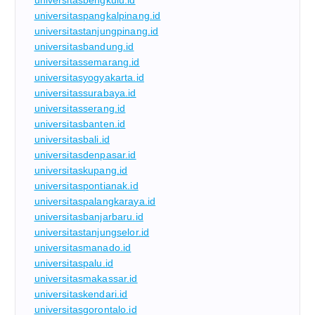
universitasbengkulu.id
universitaspangkalpinang.id
universitastanjungpinang.id
universitasbandung.id
universitassemarang.id
universitasyogyakarta.id
universitassurabaya.id
universitasserang.id
universitasbanten.id
universitasbali.id
universitasdenpasar.id
universitaskupang.id
universitaspontianak.id
universitaspalangkaraya.id
universitasbanjarbaru.id
universitastanjungselor.id
universitasmanado.id
universitaspalu.id
universitasmakassar.id
universitaskendari.id
universitasgorontalo.id