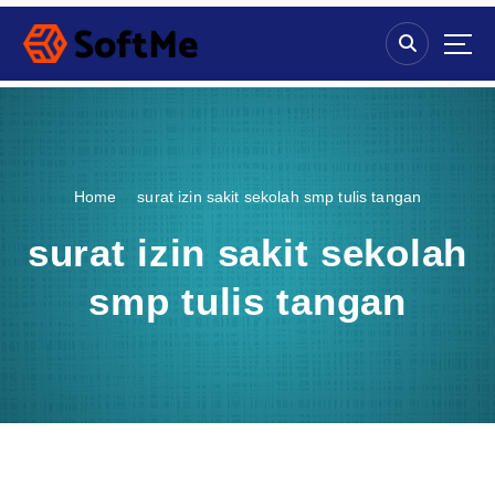
S
k
i
p
t
o
c
o
Home
surat izin sakit sekolah smp tulis tangan
n
t
surat izin sakit sekolah
e
n
smp tulis tangan
t