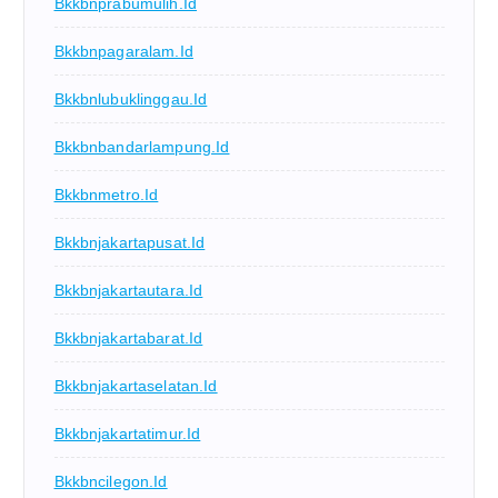
Bkkbnprabumulih.id
Bkkbnpagaralam.id
Bkkbnlubuklinggau.id
Bkkbnbandarlampung.id
Bkkbnmetro.id
Bkkbnjakartapusat.id
Bkkbnjakartautara.id
Bkkbnjakartabarat.id
Bkkbnjakartaselatan.id
Bkkbnjakartatimur.id
Bkkbncilegon.id