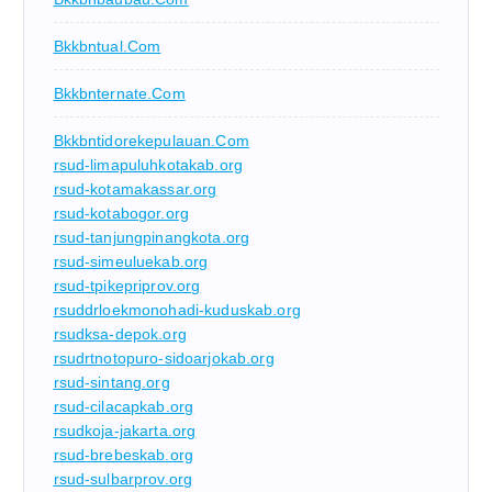
Bkkbntual.com
Bkkbnternate.com
Bkkbntidorekepulauan.com
rsud-limapuluhkotakab.org
rsud-kotamakassar.org
rsud-kotabogor.org
rsud-tanjungpinangkota.org
rsud-simeuluekab.org
rsud-tpikepriprov.org
rsuddrloekmonohadi-kuduskab.org
rsudksa-depok.org
rsudrtnotopuro-sidoarjokab.org
rsud-sintang.org
rsud-cilacapkab.org
rsudkoja-jakarta.org
rsud-brebeskab.org
rsud-sulbarprov.org