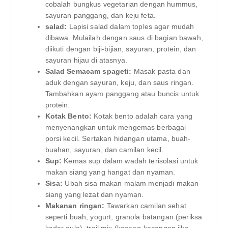
cobalah bungkus vegetarian dengan hummus,
sayuran panggang, dan keju feta.
salad:
Lapisi salad dalam toples agar mudah
dibawa. Mulailah dengan saus di bagian bawah,
diikuti dengan biji-bijian, sayuran, protein, dan
sayuran hijau di atasnya.
Salad Semacam spageti:
Masak pasta dan
aduk dengan sayuran, keju, dan saus ringan.
Tambahkan ayam panggang atau buncis untuk
protein.
Kotak Bento:
Kotak bento adalah cara yang
menyenangkan untuk mengemas berbagai
porsi kecil. Sertakan hidangan utama, buah-
buahan, sayuran, dan camilan kecil.
Sup:
Kemas sup dalam wadah terisolasi untuk
makan siang yang hangat dan nyaman.
Sisa:
Ubah sisa makan malam menjadi makan
siang yang lezat dan nyaman.
Makanan ringan:
Tawarkan camilan sehat
seperti buah, yogurt, granola batangan (periksa
kadar gula), trail mix (kacang-kacangan jika