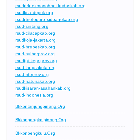
rsuddrloekmonohadi-kuduskab.org
rsudksa-depok.org
rsudrtnotopuro-sidoarjokab.org
rsud-sintang.org
rsud-cilacapkab.org
rsudkoja-jakarta.org
rsud-brebeskab.org
rsud-sulbarprov.org
rsudtpi-kepriprov.org
rsud-langsakota.org
rsud-ntbprov.org
rsud-natunakab.org
rsudkisaran-asahankab.org
rsud-indonesia.org
Bkkbntanjungpinang.org
Bkkbnpangkalpinang.org
Bkkbnbengkulu.org