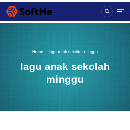
S
k
i
p
t
o
c
o
Home
lagu anak sekolah minggu
n
t
lagu anak sekolah
e
n
minggu
t