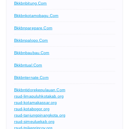
Bkkbnbitung.com
Bkkbnkotamobagu.com
Bkkbnparepare.com
Bkkbnpalopo.com
Bkkbnbaubau.com
Bkkbntual.com
Bkkbnternate.com
Bkkbntidorekepulauan.com
rsud-limapuluhkotakab.org
rsud-kotamakassar.org
rsud-kotabogor.org
rsud-tanjungpinangkota.org
rsud-simeuluekab.org
rsud-tpikepriprov.org