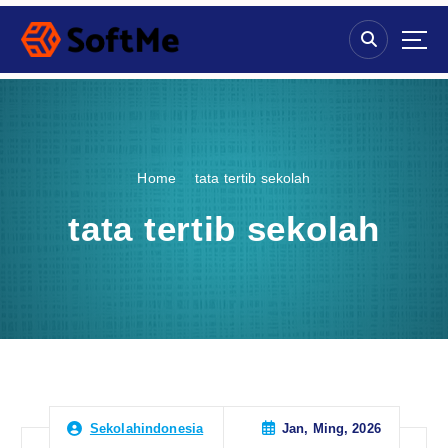
S
k
i
p
t
o
c
o
Home
tata tertib sekolah
n
t
tata tertib sekolah
e
n
t
Jan, Ming, 2026
Sekolahindonesia