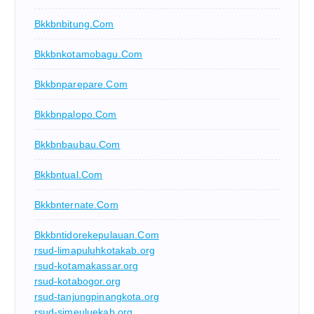
Bkkbnbitung.com
Bkkbnkotamobagu.com
Bkkbnparepare.com
Bkkbnpalopo.com
Bkkbnbaubau.com
Bkkbntual.com
Bkkbnternate.com
Bkkbntidorekepulauan.com
rsud-limapuluhkotakab.org
rsud-kotamakassar.org
rsud-kotabogor.org
rsud-tanjungpinangkota.org
rsud-simeuluekab.org