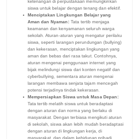
ketenangan di perpustakaan memungkinkan
siswa untuk belajar dengan tenang dan efektif.
Menciptakan Lingkungan Belajar yang
Aman dan Nyaman:
Tata tertib menjaga
keamanan dan kenyamanan seluruh warga
sekolah. Aturan-aturan yang mengatur perilaku
siswa, seperti larangan perundungan (bullying)
dan kekerasan, menciptakan lingkungan yang
aman dan bebas dari rasa takut. Contohnya,
aturan mengenai penggunaan internet yang
bijak melindungi siswa dari konten negatif dan
cyberbullying, sementara aturan mengenai
larangan membawa senjata tajam mencegah
potensi terjadinya tindak kekerasan.
Mempersiapkan Siswa untuk Masa Depan:
Tata tertib melatih siswa untuk beradaptasi
dengan aturan dan norma yang berlaku di
masyarakat. Dengan terbiasa mengikuti aturan
di sekolah, siswa akan lebih mudah beradaptasi
dengan aturan di lingkungan kerja, di
masyarakat, dan dalam kehidupan pribadi