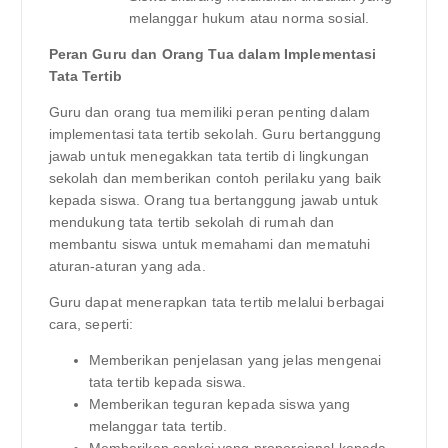
melanggar hukum atau norma sosial.
Peran Guru dan Orang Tua dalam Implementasi
Tata Tertib
Guru dan orang tua memiliki peran penting dalam
implementasi tata tertib sekolah. Guru bertanggung
jawab untuk menegakkan tata tertib di lingkungan
sekolah dan memberikan contoh perilaku yang baik
kepada siswa. Orang tua bertanggung jawab untuk
mendukung tata tertib sekolah di rumah dan
membantu siswa untuk memahami dan mematuhi
aturan-aturan yang ada.
Guru dapat menerapkan tata tertib melalui berbagai
cara, seperti:
Memberikan penjelasan yang jelas mengenai
tata tertib kepada siswa.
Memberikan teguran kepada siswa yang
melanggar tata tertib.