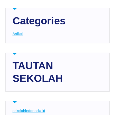
Categories
Artikel
TAUTAN
SEKOLAH
sekolahindonesia.id