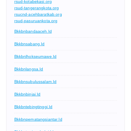
rsud-kotabekasi.org
rsud-tangerangkota.org
rsucnd-acehbaratkab.org
rsud-pasuruankota.org
Bkkbnbandaaceh.id
Bkkbnsabang.id
Bkkbnlhokseumawe.id
Bkkbnlangsa.id
Bkkbnsubulussalam.id
Bkkbnbinjai.id
Bkkbntebingtinggi.id
Bkkbnpematangsiantar.id