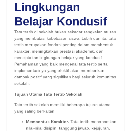
Lingkungan
Belajar Kondusif
Tata tertib di sekolah bukan sekadar rangkaian aturan
yang membatasi kebebasan siswa. Lebih dari itu, tata
tertib merupakan fondasi penting dalam membentuk
karakter, meningkatkan prestasi akademik, dan
menciptakan lingkungan belajar yang kondusif.
Pemahaman yang baik mengenai tata tertib serta
implementasinya yang efektif akan memberikan
dampak positif yang signifikan bagi seluruh komunitas
sekolah.
Tujuan Utama Tata Tertib Sekolah
Tata tertib sekolah memiliki beberapa tujuan utama
yang saling berkaitan:
Membentuk Karakter:
Tata tertib menanamkan
nilai-nilai disiplin, tanggung jawab, kejujuran,