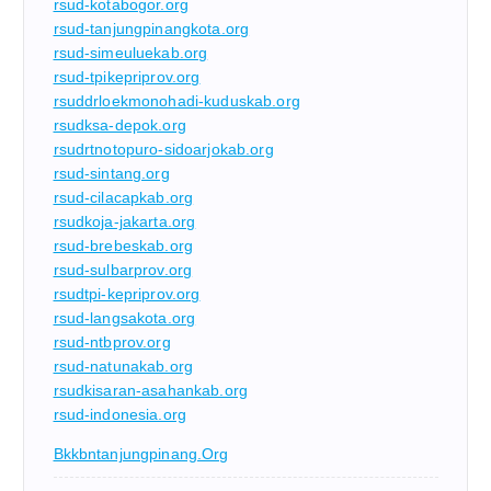
rsud-kotabogor.org
rsud-tanjungpinangkota.org
rsud-simeuluekab.org
rsud-tpikepriprov.org
rsuddrloekmonohadi-kuduskab.org
rsudksa-depok.org
rsudrtnotopuro-sidoarjokab.org
rsud-sintang.org
rsud-cilacapkab.org
rsudkoja-jakarta.org
rsud-brebeskab.org
rsud-sulbarprov.org
rsudtpi-kepriprov.org
rsud-langsakota.org
rsud-ntbprov.org
rsud-natunakab.org
rsudkisaran-asahankab.org
rsud-indonesia.org
Bkkbntanjungpinang.org