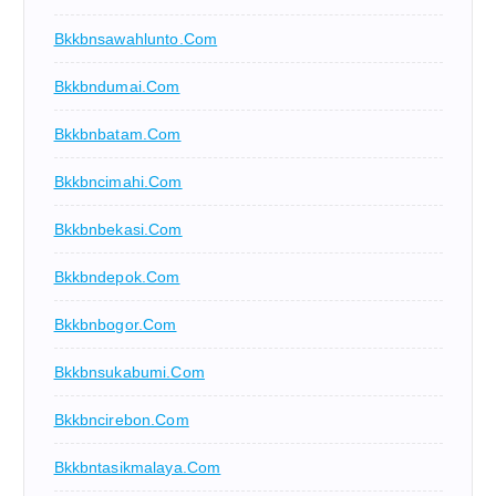
Bkkbnsawahlunto.com
Bkkbndumai.com
Bkkbnbatam.com
Bkkbncimahi.com
Bkkbnbekasi.com
Bkkbndepok.com
Bkkbnbogor.com
Bkkbnsukabumi.com
Bkkbncirebon.com
Bkkbntasikmalaya.com