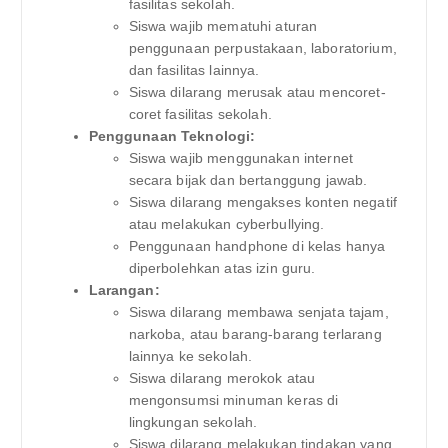
fasilitas sekolah.
Siswa wajib mematuhi aturan
penggunaan perpustakaan, laboratorium,
dan fasilitas lainnya.
Siswa dilarang merusak atau mencoret-
coret fasilitas sekolah.
Penggunaan Teknologi:
Siswa wajib menggunakan internet
secara bijak dan bertanggung jawab.
Siswa dilarang mengakses konten negatif
atau melakukan cyberbullying.
Penggunaan handphone di kelas hanya
diperbolehkan atas izin guru.
Larangan:
Siswa dilarang membawa senjata tajam,
narkoba, atau barang-barang terlarang
lainnya ke sekolah.
Siswa dilarang merokok atau
mengonsumsi minuman keras di
lingkungan sekolah.
Siswa dilarang melakukan tindakan yang