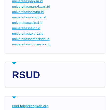
universitaspapua.id
universitasmanokwari.id
universitassorong.id
universitaswanggar.id
universitaswalesi.id
universitassalor.id
universitasjakarta.id
universitassamarinda.id
universitasindonesia.org
RSUD
rsud-tangerangkab.org