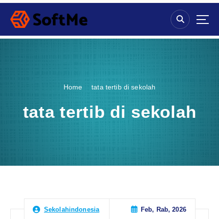
S
k
i
p
t
o
c
o
Home
tata tertib di sekolah
n
t
tata tertib di sekolah
e
n
t
Feb, Rab, 2026
Sekolahindonesia