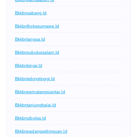
Bkkbnsabang.id
Bkkbnlhokseumawe.id
Bkkbnlangsa.id
Bkkbnsubulussalam.id
Bkkbnbinjai.id
Bkkbntebingtinggi.id
Bkkbnpematangsiantar.id
Bkkbntanjungbalai.id
Bkkbnsibolga.id
Bkkbnpadangsidimpuan.id