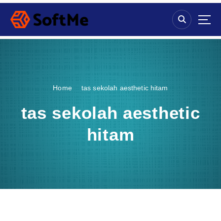
S
k
i
p
t
o
c
o
Home
tas sekolah aesthetic hitam
n
t
tas sekolah aesthetic
e
n
hitam
t