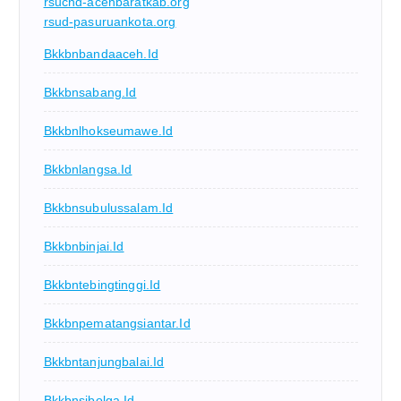
rsucnd-acehbaratkab.org
rsud-pasuruankota.org
Bkkbnbandaaceh.id
Bkkbnsabang.id
Bkkbnlhokseumawe.id
Bkkbnlangsa.id
Bkkbnsubulussalam.id
Bkkbnbinjai.id
Bkkbntebingtinggi.id
Bkkbnpematangsiantar.id
Bkkbntanjungbalai.id
Bkkbnsibolga.id