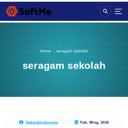
S
k
i
p
t
o
c
o
Home
seragam sekolah
n
t
seragam sekolah
e
n
t
Feb, Ming, 2026
Sekolahindonesia