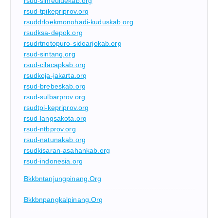
rsud-simeuluekab.org
rsud-tpikepriprov.org
rsuddrloekmonohadi-kuduskab.org
rsudksa-depok.org
rsudrtnotopuro-sidoarjokab.org
rsud-sintang.org
rsud-cilacapkab.org
rsudkoja-jakarta.org
rsud-brebeskab.org
rsud-sulbarprov.org
rsudtpi-kepriprov.org
rsud-langsakota.org
rsud-ntbprov.org
rsud-natunakab.org
rsudkisaran-asahankab.org
rsud-indonesia.org
Bkkbntanjungpinang.org
Bkkbnpangkalpinang.org