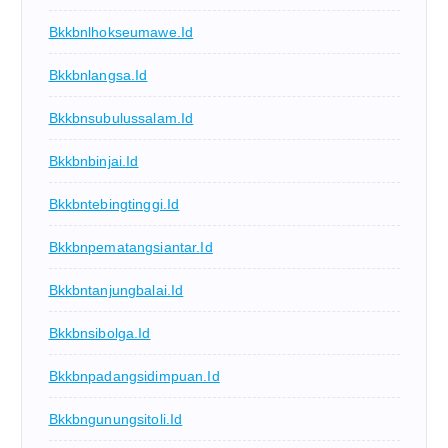
Bkkbnlhokseumawe.id
Bkkbnlangsa.id
Bkkbnsubulussalam.id
Bkkbnbinjai.id
Bkkbntebingtinggi.id
Bkkbnpematangsiantar.id
Bkkbntanjungbalai.id
Bkkbnsibolga.id
Bkkbnpadangsidimpuan.id
Bkkbngunungsitoli.id