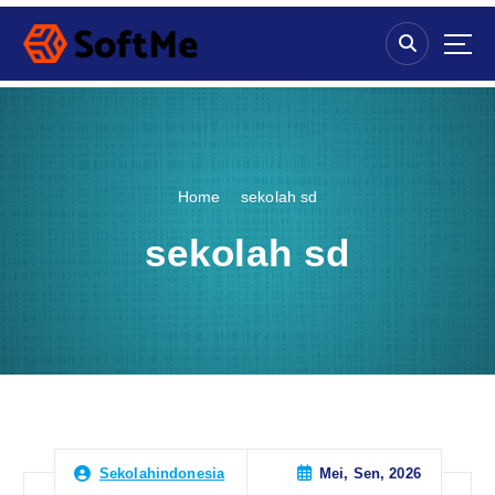
S
k
i
p
t
o
c
o
Home
sekolah sd
n
t
sekolah sd
e
n
t
Mei, Sen, 2026
Sekolahindonesia