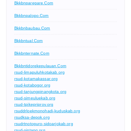
Bkkbnparepare.com
Bkkbnpalopo.com
Bkkbnbaubau.com
Bkkbntual.com
Bkkbnternate.com
Bkkbntidorekepulauan.com
rsud-limapuluhkotakab.org
rsud-kotamakassar.org
rsud-kotabogor.org
rsud-tanjungpinangkota.org
rsud-simeuluekab.org
rsud-tpikepriprov.org
rsuddrloekmonohadi-kuduskab.org
rsudksa-depok.org
rsudrtnotopuro-sidoarjokab.org
rsud-sintang.org