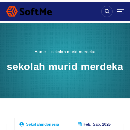
S
k
i
p
t
o
c
o
Home
sekolah murid merdeka
n
t
sekolah murid merdeka
e
n
t
Feb, Sab, 2026
Sekolahindonesia