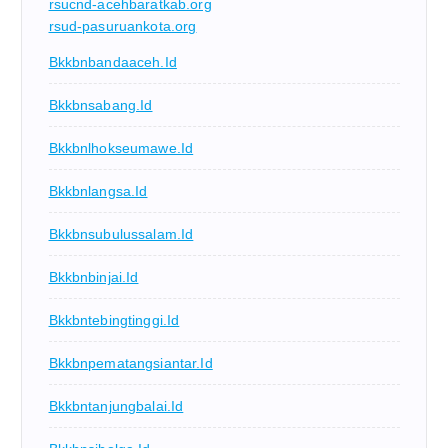
rsucnd-acehbaratkab.org
rsud-pasuruankota.org
Bkkbnbandaaceh.id
Bkkbnsabang.id
Bkkbnlhokseumawe.id
Bkkbnlangsa.id
Bkkbnsubulussalam.id
Bkkbnbinjai.id
Bkkbntebingtinggi.id
Bkkbnpematangsiantar.id
Bkkbntanjungbalai.id