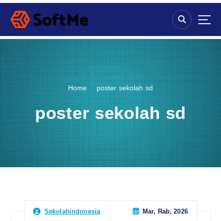
S
k
i
p
t
o
c
o
Home
poster sekolah sd
n
t
poster sekolah sd
e
n
t
Mar, Rab, 2026
Sekolahindonesia