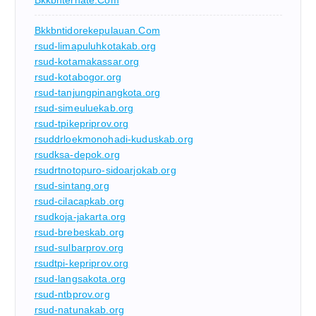
Bkkbntidorekepulauan.com
rsud-limapuluhkotakab.org
rsud-kotamakassar.org
rsud-kotabogor.org
rsud-tanjungpinangkota.org
rsud-simeuluekab.org
rsud-tpikepriprov.org
rsuddrloekmonohadi-kuduskab.org
rsudksa-depok.org
rsudrtnotopuro-sidoarjokab.org
rsud-sintang.org
rsud-cilacapkab.org
rsudkoja-jakarta.org
rsud-brebeskab.org
rsud-sulbarprov.org
rsudtpi-kepriprov.org
rsud-langsakota.org
rsud-ntbprov.org
rsud-natunakab.org