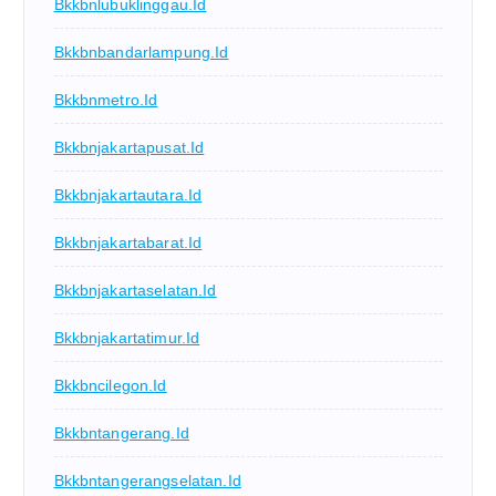
Bkkbnlubuklinggau.id
Bkkbnbandarlampung.id
Bkkbnmetro.id
Bkkbnjakartapusat.id
Bkkbnjakartautara.id
Bkkbnjakartabarat.id
Bkkbnjakartaselatan.id
Bkkbnjakartatimur.id
Bkkbncilegon.id
Bkkbntangerang.id
Bkkbntangerangselatan.id