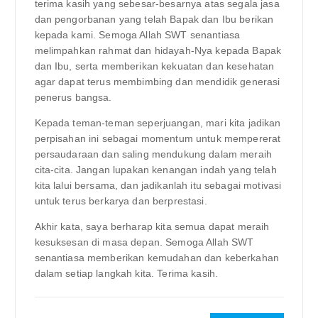
terima kasih yang sebesar-besarnya atas segala jasa
dan pengorbanan yang telah Bapak dan Ibu berikan
kepada kami. Semoga Allah SWT senantiasa
melimpahkan rahmat dan hidayah-Nya kepada Bapak
dan Ibu, serta memberikan kekuatan dan kesehatan
agar dapat terus membimbing dan mendidik generasi
penerus bangsa.
Kepada teman-teman seperjuangan, mari kita jadikan
perpisahan ini sebagai momentum untuk mempererat
persaudaraan dan saling mendukung dalam meraih
cita-cita. Jangan lupakan kenangan indah yang telah
kita lalui bersama, dan jadikanlah itu sebagai motivasi
untuk terus berkarya dan berprestasi.
Akhir kata, saya berharap kita semua dapat meraih
kesuksesan di masa depan. Semoga Allah SWT
senantiasa memberikan kemudahan dan keberkahan
dalam setiap langkah kita. Terima kasih.