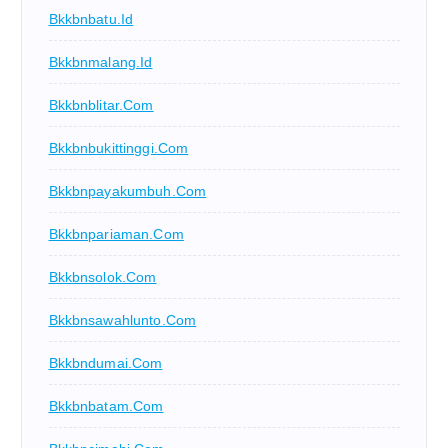
Bkkbnbatu.id
Bkkbnmalang.id
Bkkbnblitar.com
Bkkbnbukittinggi.com
Bkkbnpayakumbuh.com
Bkkbnpariaman.com
Bkkbnsolok.com
Bkkbnsawahlunto.com
Bkkbndumai.com
Bkkbnbatam.com