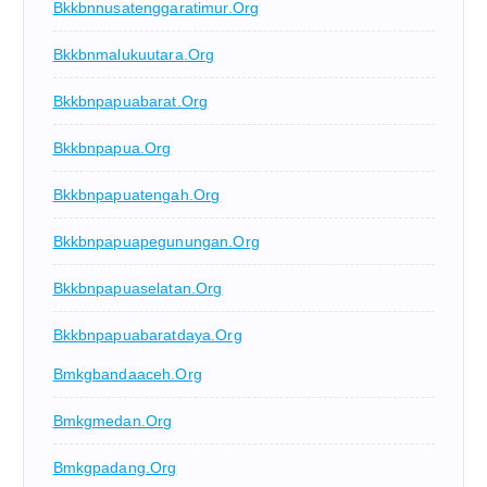
Bkkbnnusatenggaratimur.org
Bkkbnmalukuutara.org
Bkkbnpapuabarat.org
Bkkbnpapua.org
Bkkbnpapuatengah.org
Bkkbnpapuapegunungan.org
Bkkbnpapuaselatan.org
Bkkbnpapuabaratdaya.org
Bmkgbandaaceh.org
Bmkgmedan.org
Bmkgpadang.org