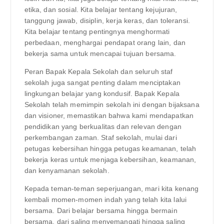
etika, dan sosial. Kita belajar tentang kejujuran,
tanggung jawab, disiplin, kerja keras, dan toleransi.
Kita belajar tentang pentingnya menghormati
perbedaan, menghargai pendapat orang lain, dan
bekerja sama untuk mencapai tujuan bersama.
Peran Bapak Kepala Sekolah dan seluruh staf
sekolah juga sangat penting dalam menciptakan
lingkungan belajar yang kondusif. Bapak Kepala
Sekolah telah memimpin sekolah ini dengan bijaksana
dan visioner, memastikan bahwa kami mendapatkan
pendidikan yang berkualitas dan relevan dengan
perkembangan zaman. Staf sekolah, mulai dari
petugas kebersihan hingga petugas keamanan, telah
bekerja keras untuk menjaga kebersihan, keamanan,
dan kenyamanan sekolah.
Kepada teman-teman seperjuangan, mari kita kenang
kembali momen-momen indah yang telah kita lalui
bersama. Dari belajar bersama hingga bermain
bersama, dari saling menyemangati hingga saling