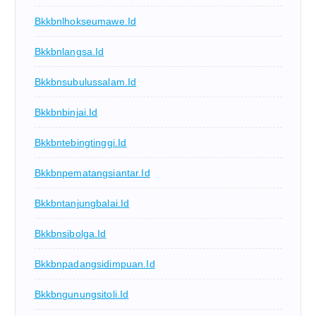
Bkkbnlhokseumawe.id
Bkkbnlangsa.id
Bkkbnsubulussalam.id
Bkkbnbinjai.id
Bkkbntebingtinggi.id
Bkkbnpematangsiantar.id
Bkkbntanjungbalai.id
Bkkbnsibolga.id
Bkkbnpadangsidimpuan.id
Bkkbngunungsitoli.id