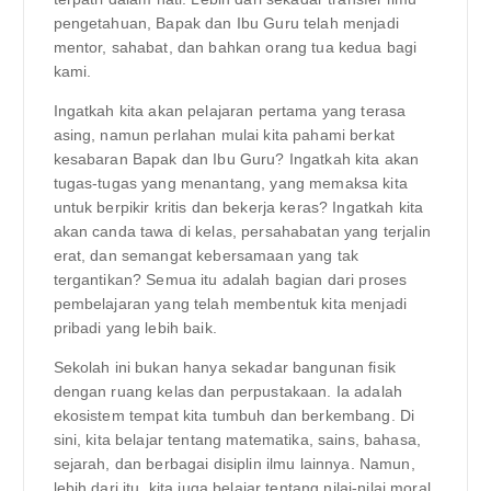
pengetahuan, Bapak dan Ibu Guru telah menjadi
mentor, sahabat, dan bahkan orang tua kedua bagi
kami.
Ingatkah kita akan pelajaran pertama yang terasa
asing, namun perlahan mulai kita pahami berkat
kesabaran Bapak dan Ibu Guru? Ingatkah kita akan
tugas-tugas yang menantang, yang memaksa kita
untuk berpikir kritis dan bekerja keras? Ingatkah kita
akan canda tawa di kelas, persahabatan yang terjalin
erat, dan semangat kebersamaan yang tak
tergantikan? Semua itu adalah bagian dari proses
pembelajaran yang telah membentuk kita menjadi
pribadi yang lebih baik.
Sekolah ini bukan hanya sekadar bangunan fisik
dengan ruang kelas dan perpustakaan. Ia adalah
ekosistem tempat kita tumbuh dan berkembang. Di
sini, kita belajar tentang matematika, sains, bahasa,
sejarah, dan berbagai disiplin ilmu lainnya. Namun,
lebih dari itu, kita juga belajar tentang nilai-nilai moral,