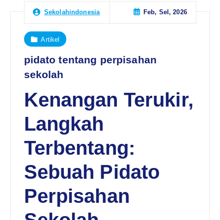
Feb, Sel, 2026
Sekolahindonesia
Artikel
pidato tentang perpisahan
sekolah
Kenangan Terukir,
Langkah
Terbentang:
Sebuah Pidato
Perpisahan