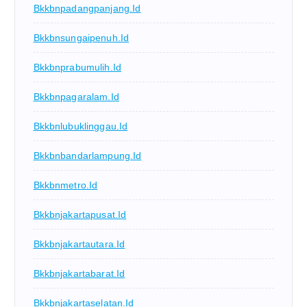
Bkkbnpadangpanjang.id
Bkkbnsungaipenuh.id
Bkkbnprabumulih.id
Bkkbnpagaralam.id
Bkkbnlubuklinggau.id
Bkkbnbandarlampung.id
Bkkbnmetro.id
Bkkbnjakartapusat.id
Bkkbnjakartautara.id
Bkkbnjakartabarat.id
Bkkbnjakartaselatan.id