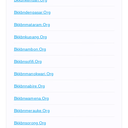
Bkkbndenpasar.org
Bkkbnmataram.org
Bkkbnkupang.org
Bkkbnambon.org
Bkkbnsofifi.org
Bkkbnmanokwari.org
Bkkbnnabire.org
Bkkbnwamena.org
Bkkbnmerauke.org
Bkkbnsorong.org