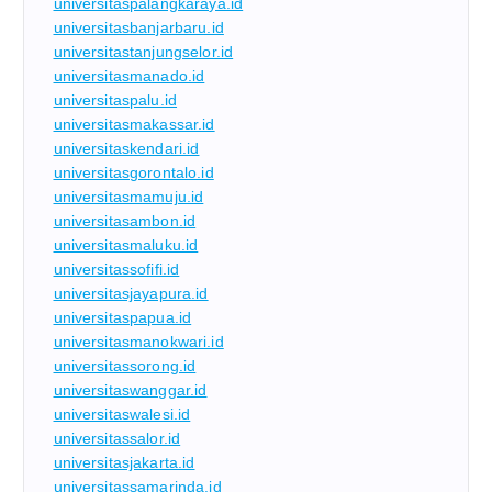
universitaspalangkaraya.id
universitasbanjarbaru.id
universitastanjungselor.id
universitasmanado.id
universitaspalu.id
universitasmakassar.id
universitaskendari.id
universitasgorontalo.id
universitasmamuju.id
universitasambon.id
universitasmaluku.id
universitassofifi.id
universitasjayapura.id
universitaspapua.id
universitasmanokwari.id
universitassorong.id
universitaswanggar.id
universitaswalesi.id
universitassalor.id
universitasjakarta.id
universitassamarinda.id