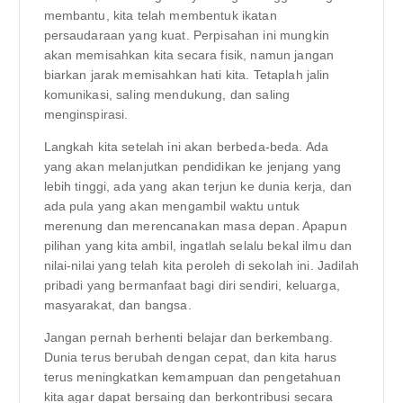
membantu, kita telah membentuk ikatan
persaudaraan yang kuat. Perpisahan ini mungkin
akan memisahkan kita secara fisik, namun jangan
biarkan jarak memisahkan hati kita. Tetaplah jalin
komunikasi, saling mendukung, dan saling
menginspirasi.
Langkah kita setelah ini akan berbeda-beda. Ada
yang akan melanjutkan pendidikan ke jenjang yang
lebih tinggi, ada yang akan terjun ke dunia kerja, dan
ada pula yang akan mengambil waktu untuk
merenung dan merencanakan masa depan. Apapun
pilihan yang kita ambil, ingatlah selalu bekal ilmu dan
nilai-nilai yang telah kita peroleh di sekolah ini. Jadilah
pribadi yang bermanfaat bagi diri sendiri, keluarga,
masyarakat, dan bangsa.
Jangan pernah berhenti belajar dan berkembang.
Dunia terus berubah dengan cepat, dan kita harus
terus meningkatkan kemampuan dan pengetahuan
kita agar dapat bersaing dan berkontribusi secara