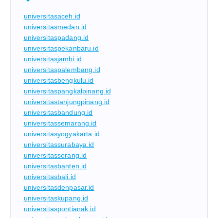
universitasaceh.id
universitasmedan.id
universitaspadang.id
universitaspekanbaru.id
universitasjambi.id
universitaspalembang.id
universitasbengkulu.id
universitaspangkalpinang.id
universitastanjungpinang.id
universitasbandung.id
universitassemarang.id
universitasyogyakarta.id
universitassurabaya.id
universitasserang.id
universitasbanten.id
universitasbali.id
universitasdenpasar.id
universitaskupang.id
universitaspontianak.id