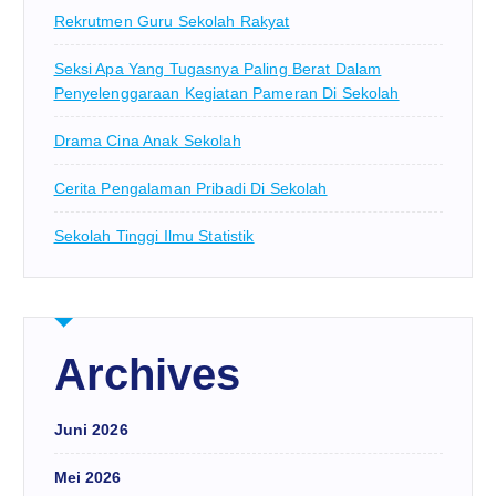
Rekrutmen Guru Sekolah Rakyat
Seksi Apa Yang Tugasnya Paling Berat Dalam
Penyelenggaraan Kegiatan Pameran Di Sekolah
Drama Cina Anak Sekolah
Cerita Pengalaman Pribadi Di Sekolah
Sekolah Tinggi Ilmu Statistik
Archives
Juni 2026
Mei 2026