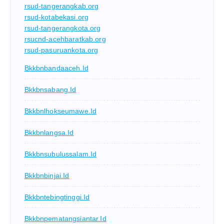
rsud-tangerangkab.org
rsud-kotabekasi.org
rsud-tangerangkota.org
rsucnd-acehbaratkab.org
rsud-pasuruankota.org
Bkkbnbandaaceh.id
Bkkbnsabang.id
Bkkbnlhokseumawe.id
Bkkbnlangsa.id
Bkkbnsubulussalam.id
Bkkbnbinjai.id
Bkkbntebingtinggi.id
Bkkbnpematangsiantar.id