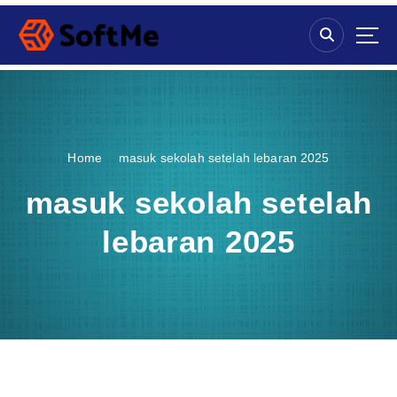
S
k
i
p
t
o
c
o
Home
masuk sekolah setelah lebaran 2025
n
t
masuk sekolah setelah
e
n
lebaran 2025
t