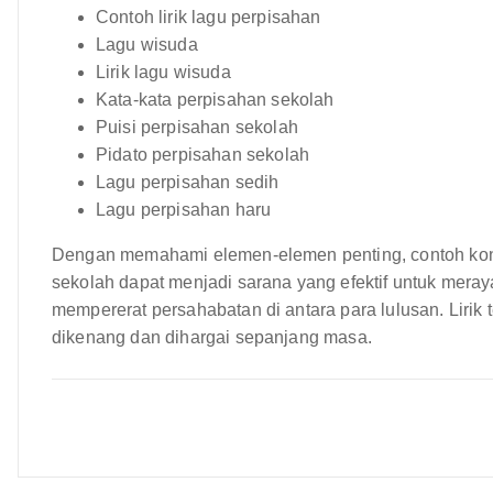
Contoh lirik lagu perpisahan
Lagu wisuda
Lirik lagu wisuda
Kata-kata perpisahan sekolah
Puisi perpisahan sekolah
Pidato perpisahan sekolah
Lagu perpisahan sedih
Lagu perpisahan haru
Dengan memahami elemen-elemen penting, contoh konkre
sekolah dapat menjadi sarana yang efektif untuk mer
mempererat persahabatan di antara para lulusan. Lirik
dikenang dan dihargai sepanjang masa.