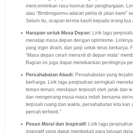
mencerminkan rasa hormat dan penghargaan. Lirik 
atau “Bimbinganmu adalah pelita di jalan kami” 
Selain itu, ucapan terima kasih kepada orang tua 
Harapan untuk Masa Depan:
Lirik lagu perpisah
menatap masa depan dengan optimisme. Liriknya s
yang ingin diraih, dan janji untuk terus berkarya. 
“Masa depan cerah menanti di depan mata” member
Bagian ini juga dapat menekankan pentingnya pe
Persahabatan Abadi:
Persahabatan yang terjali
berharga. Lirik lagu perpisahan seringkali men
teman-teman, meskipun terpisah oleh jarak dan w
dan mengenang masa-masa indah bersama seringk
terpisah ruang dan waktu, persahabatan kita kan a
pernah terhenti.”
Pesan Moral dan Inspiratif:
Lirik lagu perpisaha
inspiratif yang dapat membekali para lulusan d