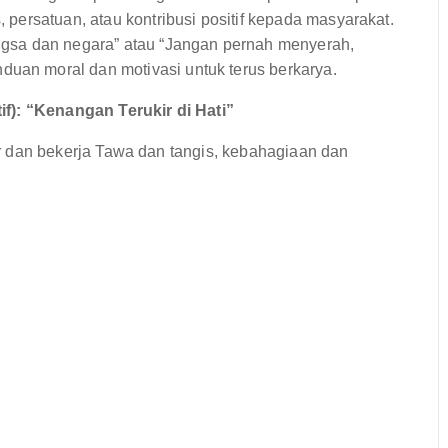
, persatuan, atau kontribusi positif kepada masyarakat.
bangsa dan negara” atau “Jangan pernah menyerah,
duan moral dan motivasi untuk terus berkarya.
f): “Kenangan Terukir di Hati”
jar dan bekerja Tawa dan tangis, kebahagiaan dan