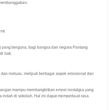
 membanggakan.
nti
rang yang berguna, bagi bangsa dan negara Pantang
i hati.
n dan meluas, meliputi berbagai aspek emosional dan
nangan mampu membangkitkan emosi nostalgia yang
ndah di sekolah. Hal ini dapat memperkuat rasa
.