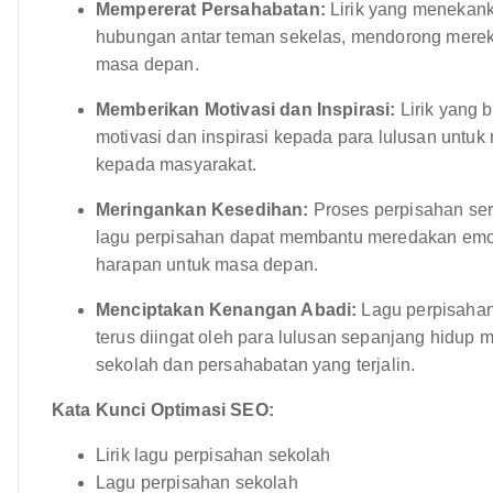
Mempererat Persahabatan:
Lirik yang menekan
hubungan antar teman sekelas, mendorong merek
masa depan.
Memberikan Motivasi dan Inspirasi:
Lirik yang 
motivasi dan inspirasi kepada para lulusan untuk
kepada masyarakat.
Meringankan Kesedihan:
Proses perpisahan ser
lagu perpisahan dapat membantu meredakan emos
harapan untuk masa depan.
Menciptakan Kenangan Abadi:
Lagu perpisahan
terus diingat oleh para lulusan sepanjang hidup 
sekolah dan persahabatan yang terjalin.
Kata Kunci Optimasi SEO:
Lirik lagu perpisahan sekolah
Lagu perpisahan sekolah