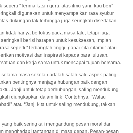
seperti “Terima kasih guru, atas ilmu yang kau beri”
seringkali digunakan untuk menyampaikan rasa syukur.
atas dukungan tak terhingga juga seringkali disertakan.
an tidak hanya berfokus pada masa lalu, tetapi juga
eringkali berisi harapan untuk kesuksesan, impian
Frasa seperti “Terbanglah tinggi, gapai cita-citamu” atau
ikan motivasi dan inspirasi kepada para lulusan.
rsatuan dan kerja sama untuk mencapai tujuan bersama.
n selama masa sekolah adalah salah satu aspek paling
ekankan pentingnya menjaga hubungan baik dengan
aktu. Janji untuk tetap berhubungan, saling mendukung,
ali diungkapkan dalam lirik. Contohnya, “Walau
badi” atau “Janji kita untuk saling mendukung, takkan
n yang baik seringkali mengandung pesan moral dan
alam menghadapi tantangan di masa depan. Pesan-pesan