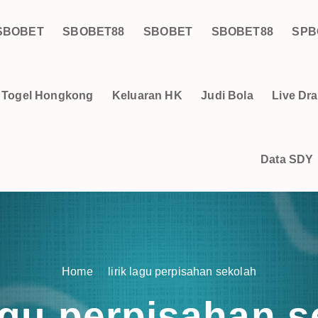
SBOBET
SBOBET88
SBOBET
SBOBET88
SPB
Togel Hongkong
Keluaran HK
Judi Bola
Live Dr
Data SDY
Home
lirik lagu perpisahan sekolah
lagu perpisahan 