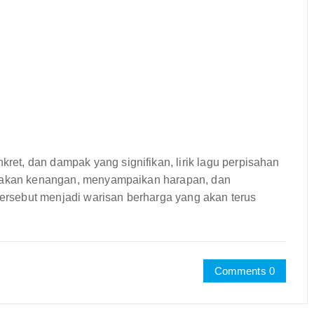
t, dan dampak yang signifikan, lirik lagu perpisahan
ayakan kenangan, menyampaikan harapan, dan
 tersebut menjadi warisan berharga yang akan terus
Comments 0