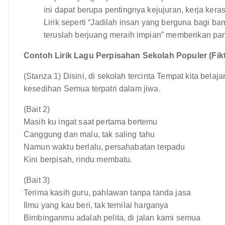
ini dapat berupa pentingnya kejujuran, kerja keras
Lirik seperti “Jadilah insan yang berguna bagi 
teruslah berjuang meraih impian” memberikan pan
Contoh Lirik Lagu Perpisahan Sekolah Populer (Fikti
(Stanza 1) Disini, di sekolah tercinta Tempat kita bela
kesedihan Semua terpatri dalam jiwa.
(Bait 2)
Masih ku ingat saat pertama bertemu
Canggung dan malu, tak saling tahu
Namun waktu berlalu, persahabatan terpadu
Kini berpisah, rindu membatu.
(Bait 3)
Terima kasih guru, pahlawan tanpa tanda jasa
Ilmu yang kau beri, tak ternilai harganya
Bimbinganmu adalah pelita, di jalan kami semua