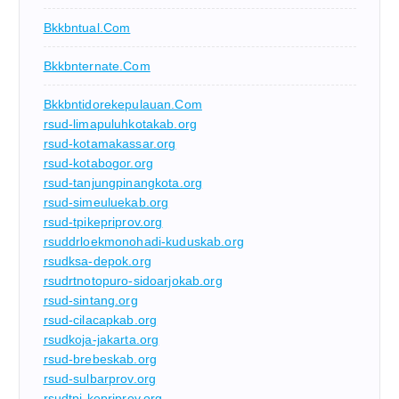
Bkkbntual.com
Bkkbnternate.com
Bkkbntidorekepulauan.com
rsud-limapuluhkotakab.org
rsud-kotamakassar.org
rsud-kotabogor.org
rsud-tanjungpinangkota.org
rsud-simeuluekab.org
rsud-tpikepriprov.org
rsuddrloekmonohadi-kuduskab.org
rsudksa-depok.org
rsudrtnotopuro-sidoarjokab.org
rsud-sintang.org
rsud-cilacapkab.org
rsudkoja-jakarta.org
rsud-brebeskab.org
rsud-sulbarprov.org
rsudtpi-kepriprov.org