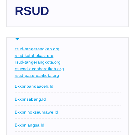
RSUD
rsud-tangerangkab.org
rsud-kotabekasi.org
rsud-tangerangkota.org
rsucnd-acehbaratkab.org
rsud-pasuruankota.org
Bkkbnbandaaceh.id
Bkkbnsabang.id
Bkkbnlhokseumawe.id
Bkkbnlangsa.id