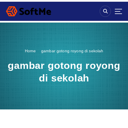
S
k
i
p
t
o
c
o
Home
gambar gotong royong di sekolah
n
t
gambar gotong royong
e
n
di sekolah
t