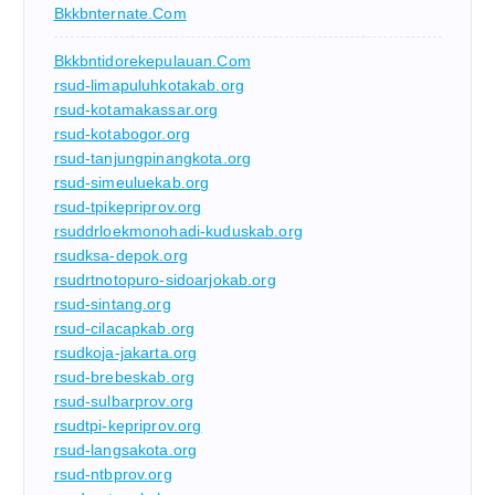
Bkkbnternate.com
Bkkbntidorekepulauan.com
rsud-limapuluhkotakab.org
rsud-kotamakassar.org
rsud-kotabogor.org
rsud-tanjungpinangkota.org
rsud-simeuluekab.org
rsud-tpikepriprov.org
rsuddrloekmonohadi-kuduskab.org
rsudksa-depok.org
rsudrtnotopuro-sidoarjokab.org
rsud-sintang.org
rsud-cilacapkab.org
rsudkoja-jakarta.org
rsud-brebeskab.org
rsud-sulbarprov.org
rsudtpi-kepriprov.org
rsud-langsakota.org
rsud-ntbprov.org