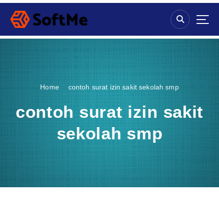
S
k
i
p
t
o
c
o
Home
contoh surat izin sakit sekolah smp
n
t
contoh surat izin sakit
e
n
sekolah smp
t