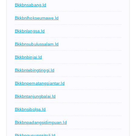
Bkkbnsabang.id
Bkkbnlhokseumawe.id
Bkkbnlangsa.id
Bkkbnsubulussalam.id
Bkkbnbinjai.id
Bkkbntebingtinggi.id
Bkkbnpematangsiantar.id
Bkkbntanjungbalai.id
Bkkbnsibolga.id
Bkkbnpadangsidimpuan.id
Bkkbngunungsitoli.id