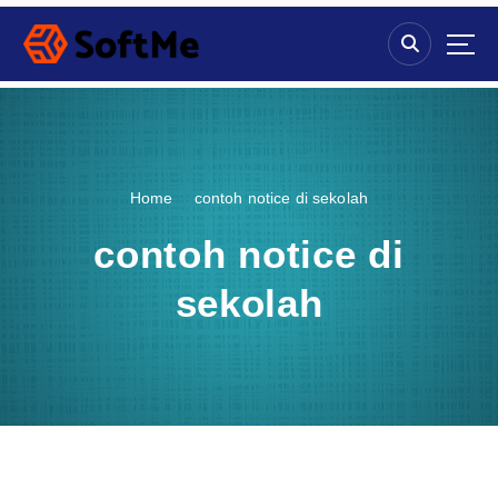
S
k
i
p
t
o
c
o
Home
contoh notice di sekolah
n
t
contoh notice di
e
n
sekolah
t