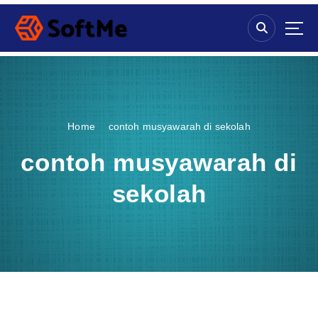
S
k
i
p
t
o
c
o
Home
contoh musyawarah di sekolah
n
t
contoh musyawarah di
e
n
sekolah
t