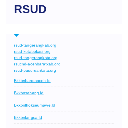
RSUD
rsud-tangerangkab.org
rsud-kotabekasi.org
rsud-tangerangkota.org
rsucnd-acehbaratkab.org
rsud-pasuruankota.org
Bkkbnbandaaceh.id
Bkkbnsabang.id
Bkkbnlhokseumawe.id
Bkkbnlangsa.id