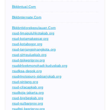
Bkkbntual.com
Bkkbnternate.com
Bkkbntidorekepulauan.com
rsud-limapuluhkotakab.org
rsud-kotamakassar.org
rsud-kotabogor.org
rsud-tanjungpinangkota.org
rsud-simeuluekab.org
rsud-tpikepriprov.org
rsuddrloekmonohadi-kuduskab.org
rsudksa-depok.org
rsudrtnotopuro-sidoarjokab.org
rsud-sintang.org
rsud-cilacapkab.org
rsudkoja-jakarta.org
rsud-brebeskab.org
rsud-sulbarprov.org
rsudtpi-kepriprov.org