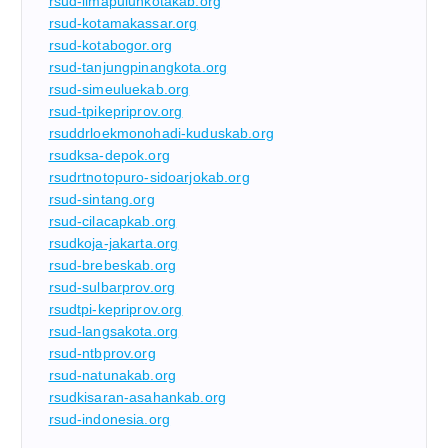
rsud-limapuluhkotakab.org
rsud-kotamakassar.org
rsud-kotabogor.org
rsud-tanjungpinangkota.org
rsud-simeuluekab.org
rsud-tpikepriprov.org
rsuddrloekmonohadi-kuduskab.org
rsudksa-depok.org
rsudrtnotopuro-sidoarjokab.org
rsud-sintang.org
rsud-cilacapkab.org
rsudkoja-jakarta.org
rsud-brebeskab.org
rsud-sulbarprov.org
rsudtpi-kepriprov.org
rsud-langsakota.org
rsud-ntbprov.org
rsud-natunakab.org
rsudkisaran-asahankab.org
rsud-indonesia.org