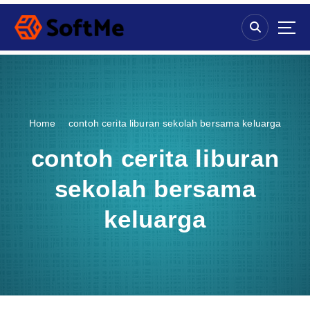
S
k
i
p
t
o
c
o
Home
contoh cerita liburan sekolah bersama keluarga
n
t
contoh cerita liburan
e
n
sekolah bersama
t
keluarga