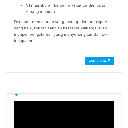
Nikmati liburan bersama keluarga dan buat
kenangan indah.
Dengan perencanaan yang matang dan persiapan
yang baik, liburan sekolah bersama keluarga akan
menjadi pengalaman yang menyenangkan dan tak
terlupakan.
Comments 0