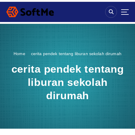
S
k
i
p
t
o
c
o
Home
cerita pendek tentang liburan sekolah dirumah
n
t
cerita pendek tentang
e
n
liburan sekolah
t
dirumah