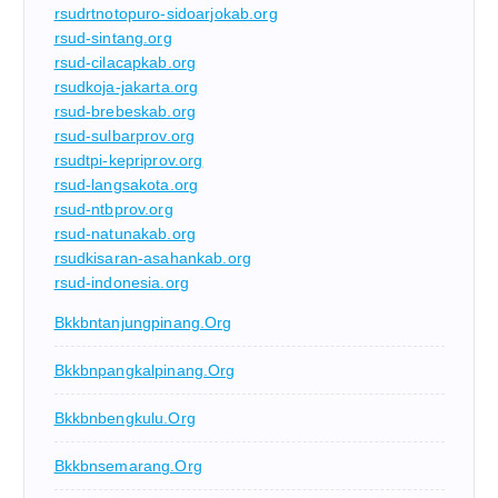
rsudrtnotopuro-sidoarjokab.org
rsud-sintang.org
rsud-cilacapkab.org
rsudkoja-jakarta.org
rsud-brebeskab.org
rsud-sulbarprov.org
rsudtpi-kepriprov.org
rsud-langsakota.org
rsud-ntbprov.org
rsud-natunakab.org
rsudkisaran-asahankab.org
rsud-indonesia.org
Bkkbntanjungpinang.org
Bkkbnpangkalpinang.org
Bkkbnbengkulu.org
Bkkbnsemarang.org