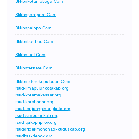
Bkkbnkotamobagu.com
Bkkbnparepare.com
Bkkbnpalopo.com
Bkkbnbaubau.com
Bkkbntual.com
Bkkbnternate.com
Bkkbntidorekepulauan.com
rsud-limapuluhkotakab.org
rsud-kotamakassar.org
rsud-kotabogor.org
rsud-tanjungpinangkota.org
rsud-simeuluekab.org
rsud-tpikepriprov.org
rsuddrloekmonohadi-kuduskab.org
rsudksa-depok.org