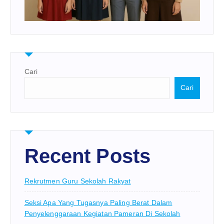
Cari
Cari
Recent Posts
Rekrutmen Guru Sekolah Rakyat
Seksi Apa Yang Tugasnya Paling Berat Dalam
Penyelenggaraan Kegiatan Pameran Di Sekolah