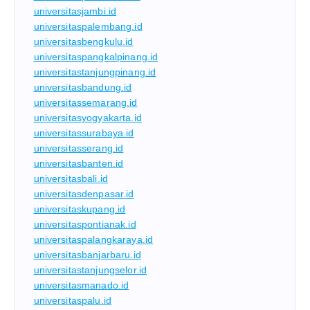
universitasjambi.id
universitaspalembang.id
universitasbengkulu.id
universitaspangkalpinang.id
universitastanjungpinang.id
universitasbandung.id
universitassemarang.id
universitasyogyakarta.id
universitassurabaya.id
universitasserang.id
universitasbanten.id
universitasbali.id
universitasdenpasar.id
universitaskupang.id
universitaspontianak.id
universitaspalangkaraya.id
universitasbanjarbaru.id
universitastanjungselor.id
universitasmanado.id
universitaspalu.id