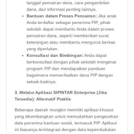
tanggal pencairan dana, cara pengambilan
dana, dan informasi penting lainnya.
Bantuan dalam Proses Pencairan:
Jika anak
Anda terdaftar sebagai penerima PIP, pihak
sekolah dapat membantu Anda dalam proses
pencairan dana, seperti memberikan surat
keterangan atau membantu mengurus berkas
yang diperlukan.
Konsultasi dan Bimbingan:
Anda dapat
berkonsultasi dengan pihak sekolah mengenai
program PIP dan mendapatkan panduan
bagaimana memanfaatkan dana PIP dengan
sebaik-baiknya.
3. Melalui Aplikasi SIPINTAR Enterprise (Jika
Tersedia): Alternatif Praktis
Beberapa daerah mungkin memiliki aplikasi khusus
yang dikembangkan untuk memudahkan pengecekan
data penerima bantuan sosial, termasuk PIP. Aplikasi
ini biasanya terintegrasi dengan data kependudukan