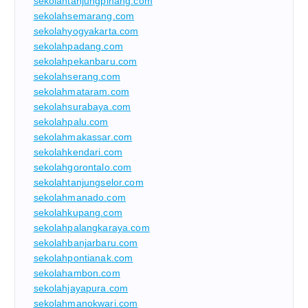
sekolahtanjungpinang.com
sekolahsemarang.com
sekolahyogyakarta.com
sekolahpadang.com
sekolahpekanbaru.com
sekolahserang.com
sekolahmataram.com
sekolahsurabaya.com
sekolahpalu.com
sekolahmakassar.com
sekolahkendari.com
sekolahgorontalo.com
sekolahtanjungselor.com
sekolahmanado.com
sekolahkupang.com
sekolahpalangkaraya.com
sekolahbanjarbaru.com
sekolahpontianak.com
sekolahambon.com
sekolahjayapura.com
sekolahmanokwari.com