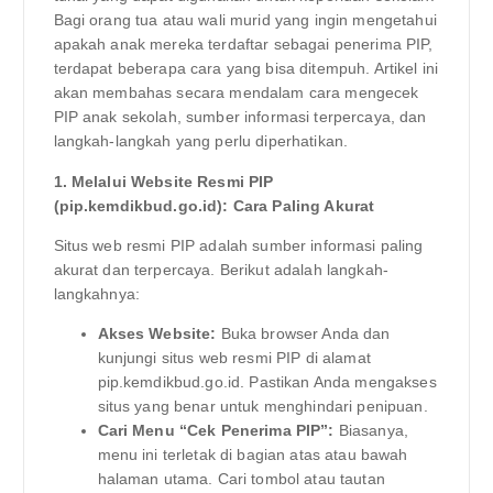
Bagi orang tua atau wali murid yang ingin mengetahui
apakah anak mereka terdaftar sebagai penerima PIP,
terdapat beberapa cara yang bisa ditempuh. Artikel ini
akan membahas secara mendalam cara mengecek
PIP anak sekolah, sumber informasi terpercaya, dan
langkah-langkah yang perlu diperhatikan.
1. Melalui Website Resmi PIP
(pip.kemdikbud.go.id): Cara Paling Akurat
Situs web resmi PIP adalah sumber informasi paling
akurat dan terpercaya. Berikut adalah langkah-
langkahnya:
Akses Website:
Buka browser Anda dan
kunjungi situs web resmi PIP di alamat
pip.kemdikbud.go.id. Pastikan Anda mengakses
situs yang benar untuk menghindari penipuan.
Cari Menu “Cek Penerima PIP”:
Biasanya,
menu ini terletak di bagian atas atau bawah
halaman utama. Cari tombol atau tautan