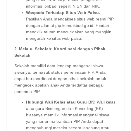
informasi pribadi seperti NISN dan NIK.
Waspada Terhadap Situs Web Palsu:
Pastikan Anda mengakses situs web resmi PIP
dengan alamat pip.kemdikbud.go.id. Hindari
mengklik tautan mencurigakan yang mungkin
mengarah ke situs web palsu.
2. Melalui Sekolah: Koordinasi dengan Pihak
Sekolah
Sekolah memiliki data lengkap mengenai siswa-
siswinya, termasuk status penerimaan PIP. Anda
dapat berkoordinasi dengan pihak sekolah untuk
mengecek apakah anak Anda terdaftar sebagai
penerima PIP.
Hubungi Wali Kelas atau Guru BK:
Wali kelas
atau guru Bimbingan dan Konseling (BK)
biasanya memiliki informasi mengenai siswa
yang menerima bantuan PIP. Anda dapat
menghubungi mereka secara langsung atau