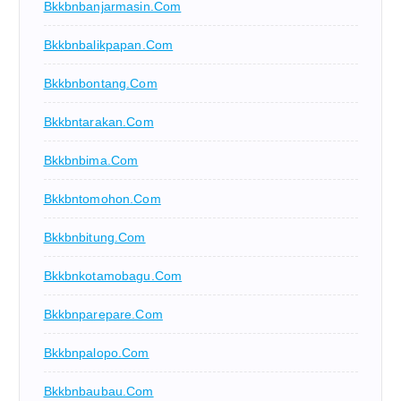
Bkkbnbanjarmasin.com
Bkkbnbalikpapan.com
Bkkbnbontang.com
Bkkbntarakan.com
Bkkbnbima.com
Bkkbntomohon.com
Bkkbnbitung.com
Bkkbnkotamobagu.com
Bkkbnparepare.com
Bkkbnpalopo.com
Bkkbnbaubau.com