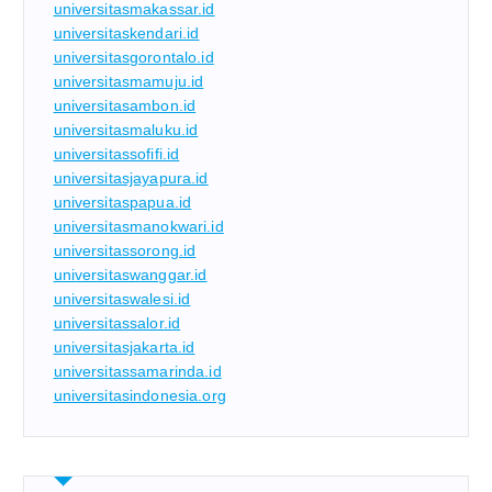
universitasmakassar.id
universitaskendari.id
universitasgorontalo.id
universitasmamuju.id
universitasambon.id
universitasmaluku.id
universitassofifi.id
universitasjayapura.id
universitaspapua.id
universitasmanokwari.id
universitassorong.id
universitaswanggar.id
universitaswalesi.id
universitassalor.id
universitasjakarta.id
universitassamarinda.id
universitasindonesia.org