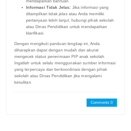
mendapatkan bantuan.
Informasi Tidak Jelas:
Jika informasi yang
ditampilkan tidak jelas atau Anda memiliki
pertanyaan lebih lanjut, hubungi pihak sekolah
atau Dinas Pendidikan untuk mendapatkan
klarifikasi.
Dengan mengikuti panduan lengkap ini, Anda
diharapkan dapat dengan mudah dan akurat
mengecek status penerimaan PIP anak sekolah.
Ingatlah untuk selalu menggunakan sumber informasi
yang terpercaya dan berkoordinasi dengan pihak
sekolah atau Dinas Pendidikan jika mengalami
kesulitan.
Comments 0