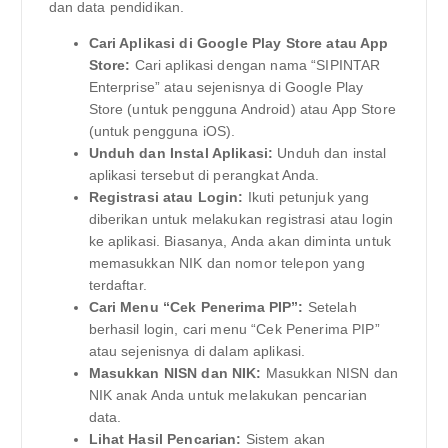
dan data pendidikan.
Cari Aplikasi di Google Play Store atau App
Store:
Cari aplikasi dengan nama “SIPINTAR
Enterprise” atau sejenisnya di Google Play
Store (untuk pengguna Android) atau App Store
(untuk pengguna iOS).
Unduh dan Instal Aplikasi:
Unduh dan instal
aplikasi tersebut di perangkat Anda.
Registrasi atau Login:
Ikuti petunjuk yang
diberikan untuk melakukan registrasi atau login
ke aplikasi. Biasanya, Anda akan diminta untuk
memasukkan NIK dan nomor telepon yang
terdaftar.
Cari Menu “Cek Penerima PIP”:
Setelah
berhasil login, cari menu “Cek Penerima PIP”
atau sejenisnya di dalam aplikasi.
Masukkan NISN dan NIK:
Masukkan NISN dan
NIK anak Anda untuk melakukan pencarian
data.
Lihat Hasil Pencarian:
Sistem akan