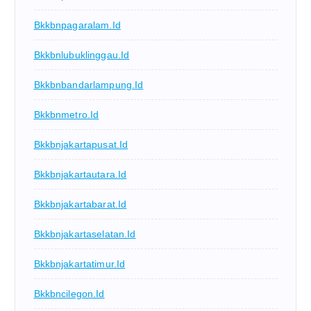
Bkkbnpagaralam.id
Bkkbnlubuklinggau.id
Bkkbnbandarlampung.id
Bkkbnmetro.id
Bkkbnjakartapusat.id
Bkkbnjakartautara.id
Bkkbnjakartabarat.id
Bkkbnjakartaselatan.id
Bkkbnjakartatimur.id
Bkkbncilegon.id