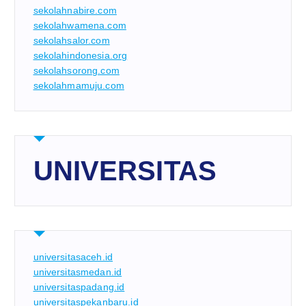
sekolahnabire.com
sekolahwamena.com
sekolahsalor.com
sekolahindonesia.org
sekolahsorong.com
sekolahmamuju.com
UNIVERSITAS
universitasaceh.id
universitasmedan.id
universitaspadang.id
universitaspekanbaru.id