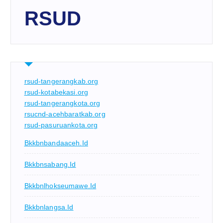
RSUD
rsud-tangerangkab.org
rsud-kotabekasi.org
rsud-tangerangkota.org
rsucnd-acehbaratkab.org
rsud-pasuruankota.org
Bkkbnbandaaceh.id
Bkkbnsabang.id
Bkkbnlhokseumawe.id
Bkkbnlangsa.id