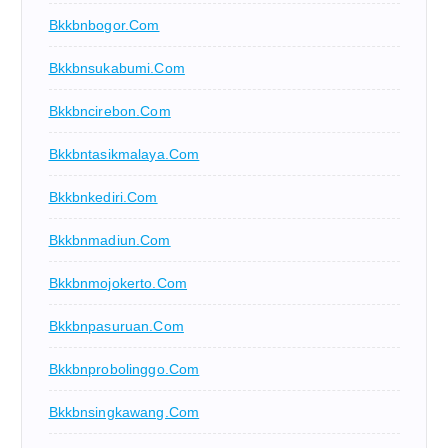
Bkkbnbogor.com
Bkkbnsukabumi.com
Bkkbncirebon.com
Bkkbntasikmalaya.com
Bkkbnkediri.com
Bkkbnmadiun.com
Bkkbnmojokerto.com
Bkkbnpasuruan.com
Bkkbnprobolinggo.com
Bkkbnsingkawang.com