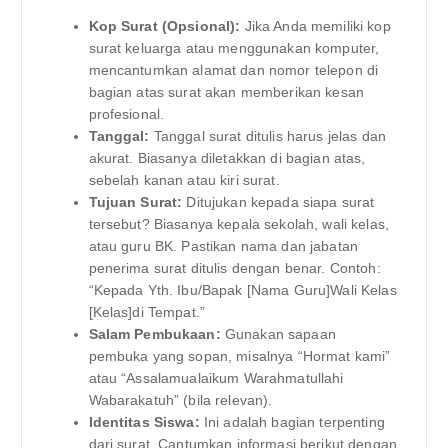
Kop Surat (Opsional):
Jika Anda memiliki kop
surat keluarga atau menggunakan komputer,
mencantumkan alamat dan nomor telepon di
bagian atas surat akan memberikan kesan
profesional.
Tanggal:
Tanggal surat ditulis harus jelas dan
akurat. Biasanya diletakkan di bagian atas,
sebelah kanan atau kiri surat.
Tujuan Surat:
Ditujukan kepada siapa surat
tersebut? Biasanya kepala sekolah, wali kelas,
atau guru BK. Pastikan nama dan jabatan
penerima surat ditulis dengan benar. Contoh:
“Kepada Yth. Ibu/Bapak [Nama Guru]Wali Kelas
[Kelas]di Tempat.”
Salam Pembukaan:
Gunakan sapaan
pembuka yang sopan, misalnya “Hormat kami”
atau “Assalamualaikum Warahmatullahi
Wabarakatuh” (bila relevan).
Identitas Siswa:
Ini adalah bagian terpenting
dari surat. Cantumkan informasi berikut dengan