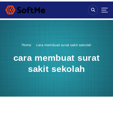
S
k
i
p
t
o
c
o
Home
cara membuat surat sakit sekolah
n
t
cara membuat surat
e
n
sakit sekolah
t