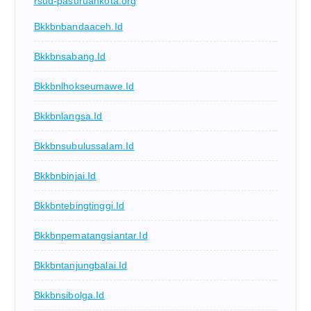
rsud-pasuruankota.org
Bkkbnbandaaceh.id
Bkkbnsabang.id
Bkkbnlhokseumawe.id
Bkkbnlangsa.id
Bkkbnsubulussalam.id
Bkkbnbinjai.id
Bkkbntebingtinggi.id
Bkkbnpematangsiantar.id
Bkkbntanjungbalai.id
Bkkbnsibolga.id