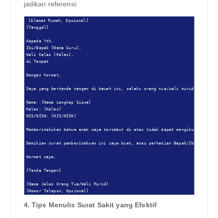
jadikan referensi:
[Alamat Rumah, Opsional]

[Tanggal]

Kepada Yth.

Ibu/Bapak [Nama Guru],

Wali Kelas [Kelas],

di Tempat

Dengan hormat,

Saya yang bertanda tangan di bawah ini, selaku orang tua/wali murid dari:

Nama: [Nama Lengkap Siswa]

Kelas: [Kelas]

NIS/NISN: [NIS/NISN]

Memberitahukan bahwa anak saya tersebut di atas tidak dapat mengikuti kegiat
Demikian surat pemberitahuan ini saya buat, atas perhatian Bapak/Ibu saya uca
Hormat saya,

[Tanda Tangan]

[Nama Jelas Orang Tua/Wali Murid]

[Nomor Telepon, Opsional]
4. Tips Menulis Surat Sakit yang Efektif