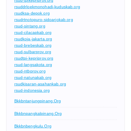
rsud-tpikepriprov.org
rsuddrloekmonohadi-kuduskab.org
rsudksa-depok.org
rsudrtnotopuro-sidoarjokab.org
rsud-sintang.org
rsud-cilacapkab.org
rsudkoja-jakarta.org
rsud-brebeskab.org
rsud-sulbarprov.org
rsudtpi-kepriprov.org
rsud-langsakota.org
rsud-ntbprov.org
rsud-natunakab.org
rsudkisaran-asahankab.org
rsud-indonesia.org
Bkkbntanjungpinang.org
Bkkbnpangkalpinang.org
Bkkbnbengkulu.org