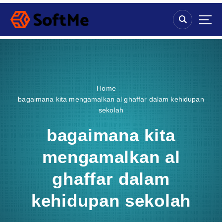
S
k
i
p
t
o
c
o
Home
n
bagaimana kita mengamalkan al ghaffar dalam kehidupan
t
sekolah
e
n
bagaimana kita
t
mengamalkan al
ghaffar dalam
kehidupan sekolah