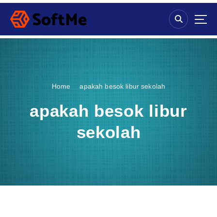
S
k
i
p
t
o
c
o
Home
apakah besok libur sekolah
n
t
apakah besok libur
e
n
sekolah
t