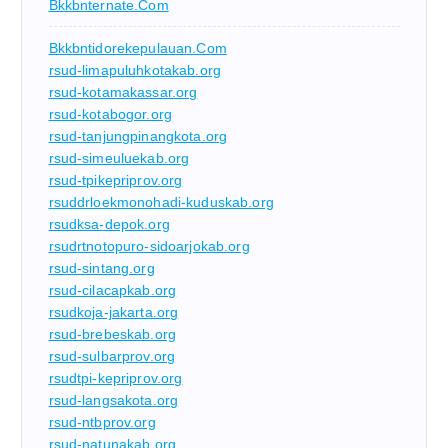
Bkkbnternate.com
Bkkbntidorekepulauan.com
rsud-limapuluhkotakab.org
rsud-kotamakassar.org
rsud-kotabogor.org
rsud-tanjungpinangkota.org
rsud-simeuluekab.org
rsud-tpikepriprov.org
rsuddrloekmonohadi-kuduskab.org
rsudksa-depok.org
rsudrtnotopuro-sidoarjokab.org
rsud-sintang.org
rsud-cilacapkab.org
rsudkoja-jakarta.org
rsud-brebeskab.org
rsud-sulbarprov.org
rsudtpi-kepriprov.org
rsud-langsakota.org
rsud-ntbprov.org
rsud-natunakab.org