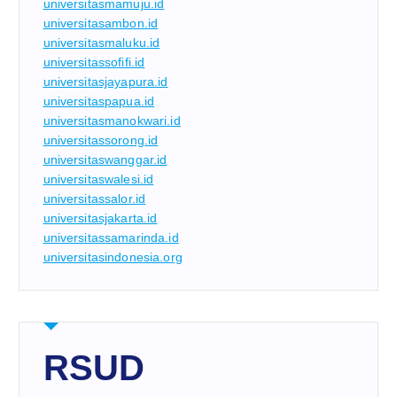
universitasmamuju.id
universitasambon.id
universitasmaluku.id
universitassofifi.id
universitasjayapura.id
universitaspapua.id
universitasmanokwari.id
universitassorong.id
universitaswanggar.id
universitaswalesi.id
universitassalor.id
universitasjakarta.id
universitassamarinda.id
universitasindonesia.org
RSUD